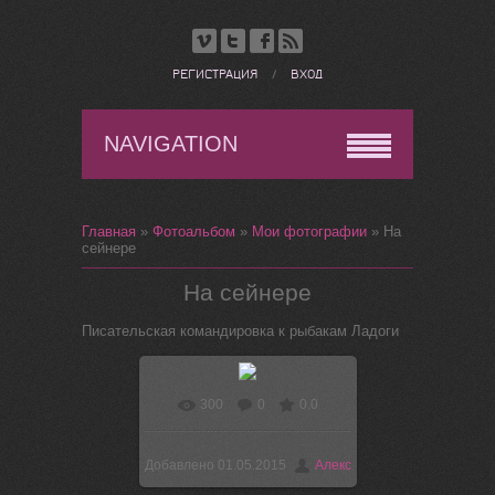
РЕГИСТРАЦИЯ
/
ВХОД
NAVIGATION
Главная
»
Фотоальбом
»
Мои фотографии
» На
сейнере
На сейнере
Писательская командировка к рыбакам Ладоги
300
0
0.0
В реальном размере
949x1320
/ 330.1Kb
Добавлено
01.05.2015
Алекс