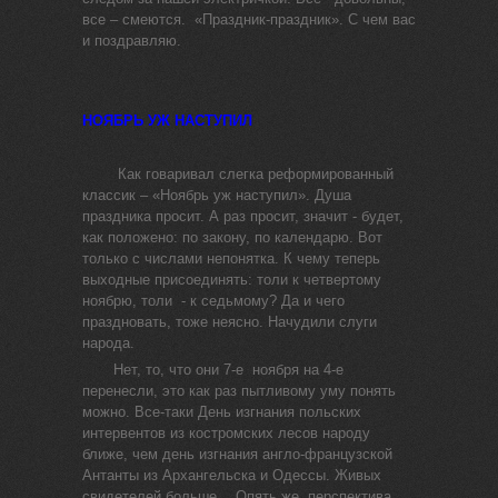
все – смеются. «Праздник-праздник». С чем вас
и поздравляю.
НОЯБРЬ УЖ НАСТУПИЛ
Как говаривал слегка реформированный
классик – «Ноябрь уж наступил». Душа
праздника просит. А раз просит, значит - будет,
как положено: по закону, по календарю. Вот
только с числами непонятка. К чему теперь
выходные присоединять: толи к четвертому
ноябрю, толи - к седьмому? Да и чего
праздновать, тоже неясно. Начудили слуги
народа.
Нет, то, что они 7-е ноября на 4-е
перенесли, это как раз пытливому уму понять
можно. Все-таки День изгнания польских
интервентов из костромских лесов народу
ближе, чем день изгнания англо-французской
Антанты из Архангельска и Одессы. Живых
свидетелей больше… Опять же, перспектива