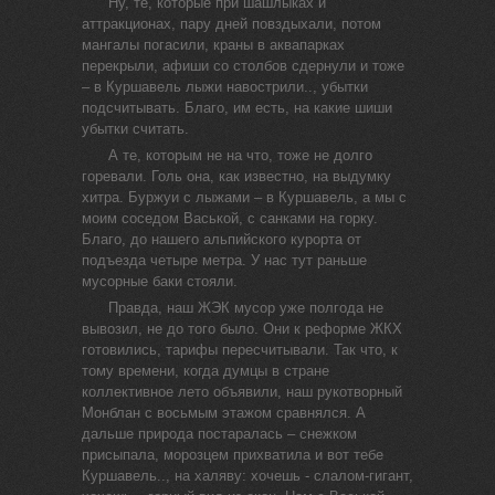
Ну, те, которые при шашлыках и
аттракционах, пару дней повздыхали, потом
мангалы погасили, краны в аквапарках
перекрыли, афиши со столбов сдернули и тоже
– в Куршавель лыжи навострили.., убытки
подсчитывать. Благо, им есть, на какие шиши
убытки считать.
А те, которым не на что, тоже не долго
горевали. Голь она, как известно, на выдумку
хитра. Буржуи с лыжами – в Куршавель, а мы с
моим соседом Васькой, с санками на горку.
Благо, до нашего альпийского курорта от
подъезда четыре метра. У нас тут раньше
мусорные баки стояли.
Правда, наш ЖЭК мусор уже полгода не
вывозил, не до того было. Они к реформе ЖКХ
готовились, тарифы пересчитывали. Так что, к
тому времени, когда думцы в стране
коллективное лето объявили, наш рукотворный
Монблан с восьмым этажом сравнялся. А
дальше природа постаралась – снежком
присыпала, морозцем прихватила и вот тебе
Куршавель.., на халяву: хочешь - слалом-гигант,