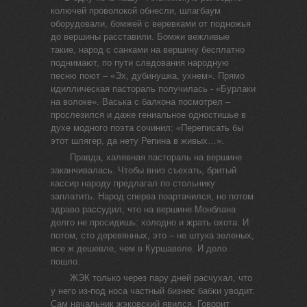
колючей проволокой обнесли, шлагбаум
оборудовали, бомжей с веревками от подножья
до вершины расставили. Бомжи вежливые
такие, народ с санками на вершину бесплатно
поднимают, по пути следования народную
песню поют – «Эх, дубинушка, ухнем». Прямо
идиллическая пастораль получилась - «Бурлаки
на волоке». Васька с балкона посмотрел –
прослезился и даже гениальное одностишье в
духе модного поэта сочинил: «Переписать бы
этот шлягер, да нету Репина в живых…».
Правда, халявная пастораль на вершине
заканчивалась. Чтобы вниз съехать, бритый
кассир народу предлагал по стольнику
заплатить. Народ сперва поартачился, но потом
здраво рассудил, что на вершине Монблана
долго не просидишь: холодно и жрать охота. И
потом, сто деревянных, это – не штука зеленых,
все ж дешевле, чем в Куршавеле. И дело
пошло.
ЖЭК только через пару дней расчухал, что
у него из-под носа частный бизнес бабки уводит.
Сам начальник жэковский явился. Говорит