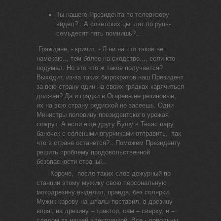
Ты нашего Президента по телевизору
видел?.. А советских цыплят по рупь-
семьдесят пять помнишь?..
Граждане, - кричит, - Я ни на что такое не
намекаю.., тем более на сходство..., если кто
подумал. Но это что ж такое получается?
Выходит, из-за таких бюрократов наш Президент
за всю страну один на своих грядках карячиться
должен? Да и грядки в Огареве не резиновые,
их на всю страну редиской не засеешь. Одни
Министры половину президентского урожая
сожрут. А если еще другу Бушу в Техас пару
баночек с солеными огурчиками отправить, так
что в стране останется?.. Поможем Президенту
решить проблему продовольственной
безопасности страны!..
Короче, после таких слов дежурный по
станции этому мужику свою персональную
мотодрезину выделил, правда, без солярки.
Мужик корову на шпалы поставил, в дрезину
впряг, на дрезину – трактор, сам – сверху, и –
следом за нашей электричкой. Все - довольны,