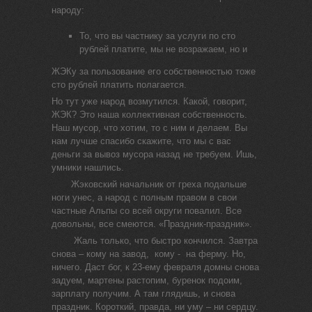
народу:
То, что вы частнику за услуги по сто
рублей платите, мы не возражаем, но и
ЖЭКу за пользование его собственностью тоже
сто рублей платить полагается.
Но тут уже народ возмутился. Какой, говорит,
ЖЭК? Это наша коллективная собственность.
Наш мусор, что хотим, то с ним и делаем. Вы
нам лучше спасибо скажите, что мы с вас
деньги за вывоз мусора назад не требуем. Ишь,
умники нашлись.
Жэковский начальник от греха подальше
ноги унес, а народ с полным правом в свои
частные Альпы со всей округи повалил. Все
довольны, все смеются. «Праздник-праздник».
Жаль только, что быстро кончился. Завтра
снова – кому на завод, кому - на ферму. Но,
ничего. Даст бог, к 23-ему февраля домны снова
задуем, мартены растопим, буренок подоим,
зарплату получим. А там глядишь, и снова
праздник. Короткий, правда, ни уму – ни сердцу.