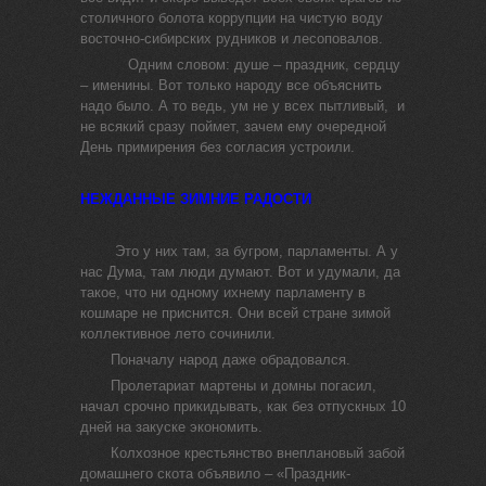
столичного болота коррупции на чистую воду
восточно-сибирских рудников и лесоповалов.
Одним словом: душе – праздник, сердцу
– именины. Вот только народу все объяснить
надо было. А то ведь, ум не у всех пытливый, и
не всякий сразу поймет, зачем ему очередной
День примирения без согласия устроили.
НЕЖДАННЫЕ ЗИМНИЕ РАДОСТИ
Это у них там, за бугром, парламенты. А у
нас Дума, там люди думают. Вот и удумали, да
такое, что ни одному ихнему парламенту в
кошмаре не приснится. Они всей стране зимой
коллективное лето сочинили.
Поначалу народ даже обрадовался.
Пролетариат мартены и домны погасил,
начал срочно прикидывать, как без отпускных 10
дней на закуске экономить.
Колхозное крестьянство внеплановый забой
домашнего скота объявило – «Праздник-