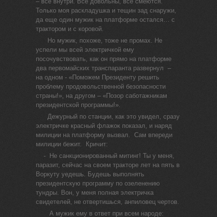
– все внутри. Все довольны, все смеются.
Только моя раскладушка и тещин зад снаружи,
да еще один мужик на платформе остался… с
трактором и с коровой.
Но мужик, похоже, тоже не промах. Не
успели мы всей электричкой ему
посочувствовать, как он прямо на платформе
два первомайских транспаранта развернул –
на одном - «Поможем Президенту решить
проблему продовольственной безопасности
страны!», на другом – «Позор саботажникам
президентской программы!».
Дежурный по станции, как это увидел, сразу
электричке красный флажок показал, и наряд
милиции на платформу вызвал. Сам впереди
милиции бежит. Кричит:
- Не санкционированный митинг! Ты у меня,
паразит, сейчас на своем тракторе лет на пять в
Воркуту уедешь. Будешь выполнять
президентскую программу по озеленению
тундры. Вон, у меня полная электричка
свидетелей, не отвертишься, анпиловец чертов.
А мужик ему в ответ при всем народе: