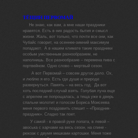
ТЁЩИН ПЕРВОМАЙ
Не знаю, как вам, а мне наши праздники
нравятся. Есть в них радость бытия и смысл
жизни. Жаль, вот только, что почти все они, как
Чубайс говорит, на осеннее-зимний максимум
попадают. А в нашем климате такие праздники
особым умственным разнообразием, не
наполнишь. Все разнообразие – перемена пива с
портвейном. Одно слово – мертвый сезон.
А вот Первомай – совсем другое дело. Ох,
и люблю я его. Есть где душе и природе
развернуться. Память – на весь год. Да вот
хоть последний случай взять. Голубая луна еще
с апрелем не попрощалась, а теща уже в дверь
спальни молотит и голосом Бориса Моисеева
меня первого поздравить спешит – «Праздник-
праздник». Сладко так поет.
У самой - в правой руке лопата, в левой –
авоська с харчами на весь сезон, на спине -
рюкзак с двумя мешками картошки. Меня тоже