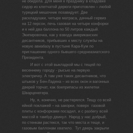
не обидела. Для меня к празднику в кладовке
сидор из клетчатой дерюги приготовлен – любой
турецкий мешочник позавидует. Две
раскладушки, четыре матраса, дачный сервиз
на 12 персон, печь газовая на четыре конфорки
и к ней два баллона по 50 литров каждый.
Экипировочка, как у взвода американских
десантников, прибывших к месту службы на
новую авиабазу в пустыне Кара-Кум по
приглашению одного бывшего среднеазиатского
Президента.
И вот с этой выкладкой мы с тещей по
весеннему городу - рысью на первую
электричку. А там уже таких десантников, что
штыков у Бен-Ладена – из всех окон и вагонных
дверей торчат, как боеприпасы из жилетки
Шварценегера.
Ну, я, конечно, не растерялся. Тещу со всей
ейной поклажей – на закорки, поверх газовой
плиты с конфорками посадил, и с разбегу всей
массой в тамбур двинул. Народ у нас добрый,
по стенкам растекся, так что места и теще, и
газовым баллонам хватило. Тут дверь закрыли