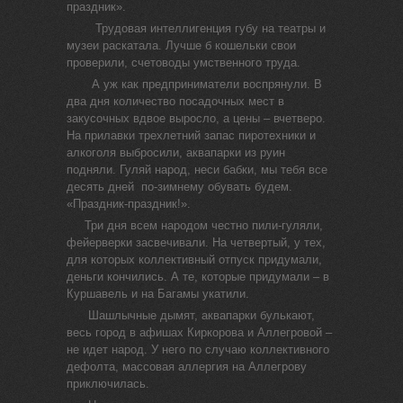
праздник».
Трудовая интеллигенция губу на театры и
музеи раскатала. Лучше б кошельки свои
проверили, счетоводы умственного труда.
А уж как предприниматели воспрянули. В
два дня количество посадочных мест в
закусочных вдвое выросло, а цены – вчетверо.
На прилавки трехлетний запас пиротехники и
алкоголя выбросили, аквапарки из руин
подняли. Гуляй народ, неси бабки, мы тебя все
десять дней по-зимнему обувать будем.
«Праздник-праздник!».
Три дня всем народом честно пили-гуляли,
фейерверки засвечивали. На четвертый, у тех,
для которых коллективный отпуск придумали,
деньги кончились. А те, которые придумали – в
Куршавель и на Багамы укатили.
Шашлычные дымят, аквапарки булькают,
весь город в афишах Киркорова и Аллегровой –
не идет народ. У него по случаю коллективного
дефолта, массовая аллергия на Аллегрову
приключилась.