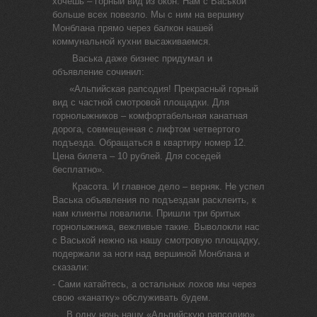
хочешь – горный вид из окон. Нам с Васькой
больше всех повезло. Мы с ним на вершину
Монблана прямо через балкон нашей
коммунальной кухни высаживаемся.
Васька даже бизнес придумал и
объявление сочинил:
«Альпийская рапсодия! Прекрасный горный
вид с частной смотровой площадки. Для
горнолыжников – комфортабельная канатная
дорога, совмещенная с лифтом четвертого
подъезда. Обращаться в квартиру номер 12.
Цена билета – 10 рублей. Для соседей
бесплатно».
Красота. И главное дело – верняк. Не успел
Васька объявления по подъездам расклеить, к
нам клиенты повалили. Пришли три бритых
горнолыжника, вежливые такие. Выволокли нас
с Васькой нежно на нашу смотровую площадку,
подержали за ноги над вершиной Монблана и
сказали:
- Сами катайтесь, а остальных лохов мы через
свою «канатку» обслуживать будем.
В одну ночь нашу «Альпийскую рапсодию»