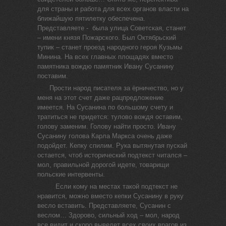
для страны и работа для всех органов власти на
ближайшую пятилетку обеспечена.
Представляете - была улица Советская, станет
– имени князя Пожарского. Был Октябрьский
тупик – станет проезд народного героя Кузьмы
Минина. На всех главных площадях вместо
памятника вождю памятник Ивану Сусанину
поставим.
Прости народ писателя за ёрничество, но у
меня на этот счет даже рацпредложение
имеется. На Сусанина по большому счету и
тратиться не придется: тулово вождя оставим,
голову заменим. Голову найти просто. Ивану
Сусанину голова Карла Маркса очень даже
подойдет. Кепку спилим. Рука вытянутая пускай
остается, чтоб исторический подтекст читался –
мол, правильной дорогой идете, товарищи
польские интервенты.
Если кому на местах такой подтекст не
нравится, можно вместо кепки Сусанину в руку
весло вставить. Представляете, Сусанин с
веслом… Здорово, сильный ход – мол, народ
все видит и скоро выведет всех своих врагов из