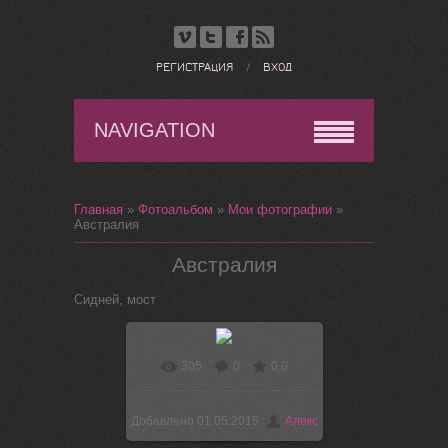
РЕГИСТРАЦИЯ
/
ВХОД
NAVIGATION
Главная
»
Фотоальбом
»
Мои фотографии
»
Австралия
Австралия
Сидней, мост
305
0
0.0
Добавлено
01.05.2015
Алекс