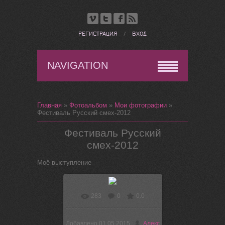
РЕГИСТРАЦИЯ
/
ВХОД
NAVIGATION
Главная
»
Фотоальбом
»
Мои фотографии
»
Фестиваль Русский смех-2012
Фестиваль Русский
смех-2012
Моё выступление
283
0
0.0
В реальном размере
400x600
/ 93.6Kb
Добавлено
01.05.2015
Алекс