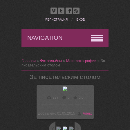
РЕГИСТРАЦИЯ
/
ВХОД
NAVIGATION
Главная
»
Фотоальбом
»
Мои фотографии
» За
писательским столом
За писательским столом
327
0
0.0
В реальном размере
597x700
/ 70.2Kb
Добавлено
01.05.2015
Алекс