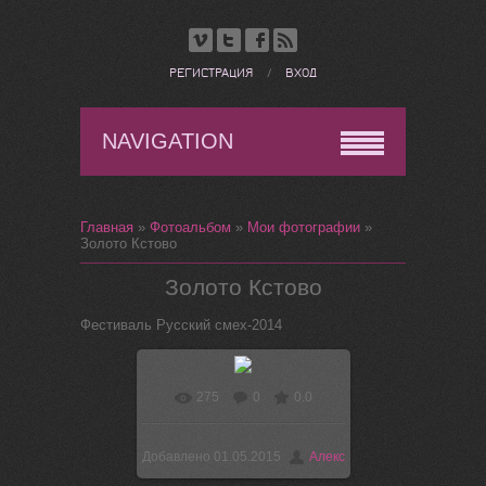
РЕГИСТРАЦИЯ
/
ВХОД
NAVIGATION
Главная
»
Фотоальбом
»
Мои фотографии
»
Золото Кстово
Золото Кстово
Фестиваль Русский смех-2014
275
0
0.0
В реальном размере
1600x1200
/ 206.7Kb
Добавлено
01.05.2015
Алекс