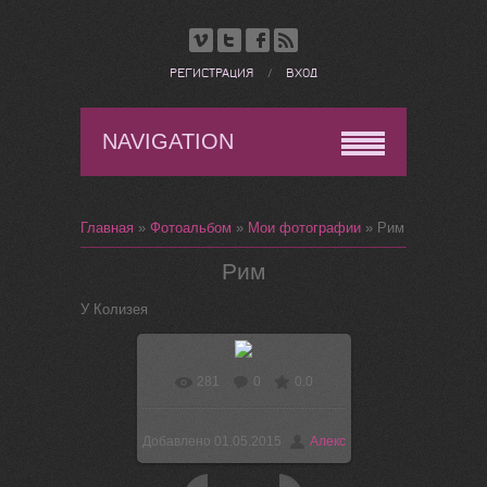
РЕГИСТРАЦИЯ
/
ВХОД
NAVIGATION
Главная
»
Фотоальбом
»
Мои фотографии
» Рим
Рим
У Колизея
281
0
0.0
В реальном размере
1600x1200
/ 278.9Kb
Добавлено
01.05.2015
Алекс