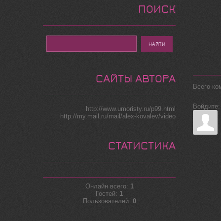
ПОИСК
САЙТЫ АВТОРА
Всего ко
Войдите:
http://www.umoristy.ru/p99.html
http://my.mail.ru/mail/alex-kovalev/video
СТАТИСТИКА
Онлайн всего:
1
Гостей:
1
Пользователей:
0