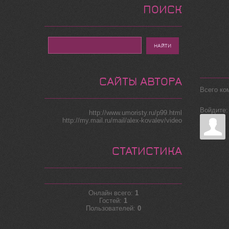
ПОИСК
САЙТЫ АВТОРА
Всего ко
Войдите:
http://www.umoristy.ru/p99.html
http://my.mail.ru/mail/alex-kovalev/video
СТАТИСТИКА
Онлайн всего:
1
Гостей:
1
Пользователей:
0